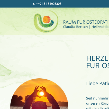
+49 151 51926305
HERZL
FÜR O
Liebe Pat
Seit nunmehr 
unseren Körp
mit den Unwä