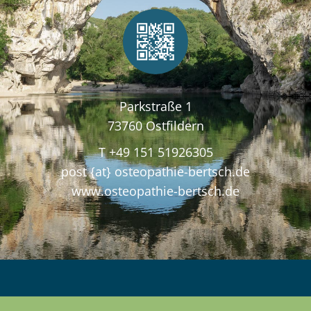
Parkstraße 1
73760 Ostfildern
T +49 151 51926305
post {at} osteopathie-bertsch.de
www.osteopathie-bertsch.de